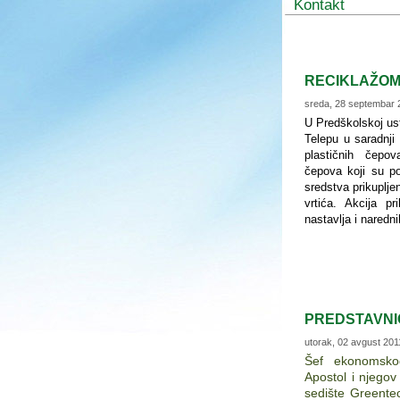
Kontakt
RECIKLAŽOM
sreda, 28 septembar 
U Predškolskoj ust
Telepu u saradnji 
plastičnih čepova
čepova koji su po
sredstva prikuplje
vrtića. Akcija 
nastavlja i naredn
PREDSTAVNI
utorak, 02 avgust 201
Šef ekonomsko
Apostol i njegov 
sedište Greente