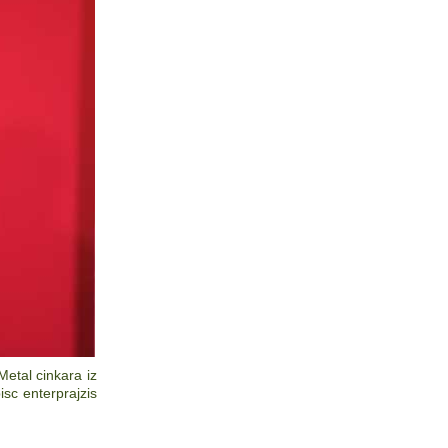
etal cinkara iz
isc enterprajzis