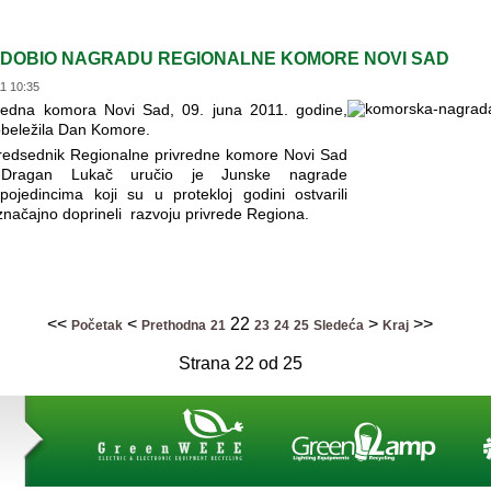
DOBIO NAGRADU REGIONALNE KOMORE NOVI SAD
11 10:35
redna komora Novi Sad, 09. juna 2011. godine,
 obeležila Dan Komore.
edsednik Regionalne privredne komore Novi Sad
Dragan Lukač uručio je Junske nagrade
ojedincima koji su u protekloj godini ostvarili
značajno doprineli razvoju privrede Regiona.
<<
<
22
>
>>
Početak
Prethodna
21
23
24
25
Sledeća
Kraj
Strana 22 od 25