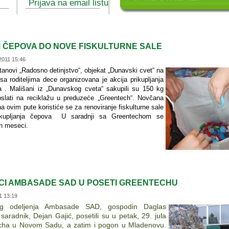
Prijava na email listu
 ČEPOVA DO NOVE FISKULTURNE SALE
2011 15:46
anovi „Radosno detinjstvo“, objekat „Dunavski cvet“ na
sa roditeljima dece organizovana je akcija prikupljanja
 . Mališani iz „Dunavskog cveta“ sakupili su 150 kg
slati na reciklažu u preduzeće „Greentech“. Novčana
na ovim pute koristiće se za renoviranje fiskulturne sale
prikupljanja čepova U saradnji sa Greentechom se
ih meseci.
CI AMBASADE SAD U POSETI GREENTECHU
1 13:19
g odeljenja Ambasade SAD, gospodin Daglas
saradnik, Dejan Gajić, posetili su u petak, 29. jula
cha u Novom Sadu, a zatim i pogon u Mladenovu.