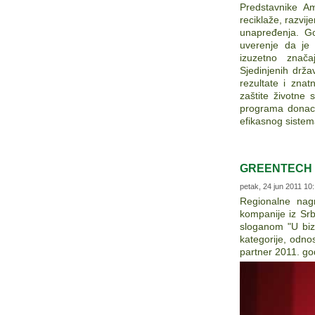
Predstavnike A
reciklaže, razvij
unapređenja. Go
uverenje da je 
izuzetno znača
Sjedinjenih drža
rezultate i zna
zaštite životne 
programa donacij
efikasnog sistem
GREENTECH 
petak, 24 jun 2011 10
Regionalne nag
kompanije iz Srb
sloganom "U bizn
kategorije, odno
partner 2011. go