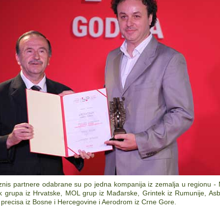
znis partnere odabrane su po jedna kompanija iz zemalja u regionu - M
tik grupa iz Hrvatske, MOL grup iz Mađarske, Grintek iz Rumunije, Asb
- precisa iz Bosne i Hercegovine i Aerodrom iz Crne Gore.