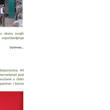
 okviru svojih
 uspostavljenja
Opširnije...
dstavnicima 44
nternešenel pod
ručene u četiri
partner i biznis