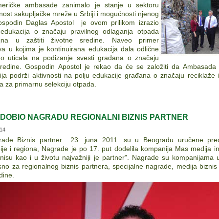
meričke ambasade zanimalo je stanje u sektoru
enost sakupljačke mreže u Srbiji i mogućnosti njenog
spodin Daglas Apostol je ovom prilikom izrazio
edukacija o značaju pravilnog odlaganja otpada
jna u zaštiti životne sredine. Naveo primer
va u kojima je kontinuirana edukacija dala odlične
tno uticala na podizanje svesti građana o značaju
sredine.
Gospodin Apostol je rekao da će se založiti da Ambasada u
a podrži aktivnosti na polju edukacije građana o značaju reciklaže i
a za primarnu selekciju otpada.
DOBIO NAGRADU REGIONALNI BIZNIS PARTNER
:14
rade Biznis partner 23. juna 2011. su u Beogradu uručene pre
ije i regiona, Nagrade je po 17. put dodelila kompanija Mas medija i
isu kao i u životu najvažniji je partner". Nagrade su kompanijama u
sno za regionalnog biznis partnera, specijalne nagrade, medija biznis 
dine.