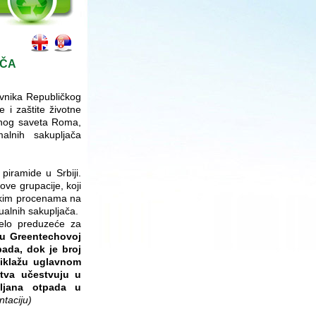
AČA
avnika Republičkog
 i zaštite životne
alnog saveta Roma,
alnih sakupljača
piramide u Srbiji.
ove grupacije, koji
ekim procenama na
dualnih sakupljača.
velo preduzeće za
u Greentechovoj
ada, dok je broj
ciklažu uglavnom
stva učestvuju u
pljana otpada u
taciju)