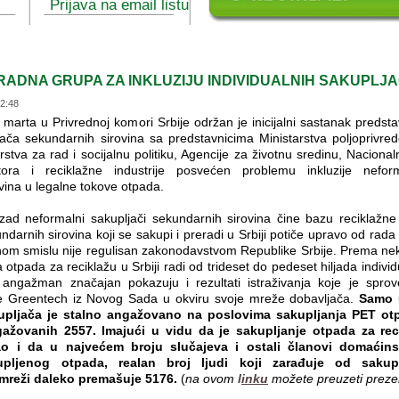
Prijava na email listu
RADNA GRUPA ZA INKLUZIJU INDIVIDUALNIH SAKUPLJ
22:48
marta u Privrednoj komori Srbije održan je inicijalni sastanak predst
jača sekundarnih sirovina sa predstavnicima Ministarstva poljoprivrede
rstva za rad i socijalnu politiku, Agencije za životnu sredinu, Nacion
tora i reciklažne industrije posvećen problemu inkluzije neform
vina u legalne tokove otpada.
ad neformalni sakupljači sekundarnih sirovina čine bazu reciklažne 
darnih sirovina koji se sakupi i preradi u Srbiji potiče upravo od rada 
nom smislu nije regulisan zakonodavstvom Republike Srbije. Prema n
 otpada za reciklažu u Srbiji radi od trideset do pedeset hiljada indivi
v angažman značajan pokazuju i rezultati istraživanja koje je spro
ike Greentech iz Novog Sada u okviru svoje mreže dobavljača.
Samo 
upljača je stalno angažovano na poslovima sakupljanja PET otp
žovanih 2557. Imajući u vidu da je sakupljanje otpada za re
o i da u najvećem broju slučajeva i ostali članovi domaćin
kupljenog otpada, realan broj ljudi koji zarađuje od saku
mreži daleko premašuje 5176.
(
na ovom
l
inku
možete preuzeti prezen