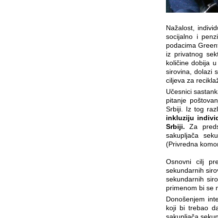
Nažalost, indivi
socijalno i penz
podacima Greent
iz privatnog se
količine dobija 
sirovina, dolazi 
ciljeva za recik
Učesnici sastank
pitanje poštovan
Srbiji. Iz tog r
inkluziju indiv
Srbiji.
Za preds
sakupljača sek
(Privredna komora
Osnovni cilj pr
sekundarnih sirov
sekundarnih siro
primenom bi se m
Donošenjem int
koji bi trebao d
sakupljača sekun