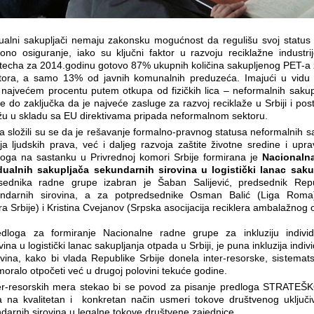
dualni sakupljači nemaju zakonsku mogućnost da regulišu svoj status
iono osiguranje, iako su ključni faktor u razvoju reciklažne industri
echa za 2014.godinu gotovo 87% ukupnih količina sakupljenog PET-a z
ktora, a samo 13% od javnih komunalnih preduzeća. Imajući u vidu d
u najvećem procentu putem otkupa od fizičkih lica – neformalnih saku
se do zaključka da je najveće zasluge za razvoj reciklaže u Srbiji i pos
lažu u skladu sa EU direktivama pripada neformalnom sektoru.
a složili su se da je rešavanje formalno-pravnog statusa neformalnih 
ja ljudskih prava, već i daljeg razvoja zaštite životne sredine i upr
azloga na sastanku u Privrednoj komori Srbije formirana je
Nacionaln
idualnih sakupljača sekundarnih sirovina u logistički lanac sak
ednika radne grupe izabran je Šaban Salijević, predsednik Repu
undarnih sirovina, a za potpredsednike Osman Balić (Liga Roma),
 Srbije) i Kristina Cvejanov (
Srpska asocijacija reciklera ambalažnog 
edloga za formiranje Nacionalne radne grupe za inkluziju individ
ina u logistički lanac sakupljanja otpada u Srbiji, je puna inkluzija indi
vina, kako bi vlada Republike Srbije donela inter-resorske, sistema
oralo otpočeti već u drugoj polovini tekuće godine.
er-resorskih mera stekao bi se povod za pisanje predloga STRA
a na kvalitetan i konkretan način usmeri tokove društvenog uključiv
darnih sirovina u legalne tokove društvene zajednice.