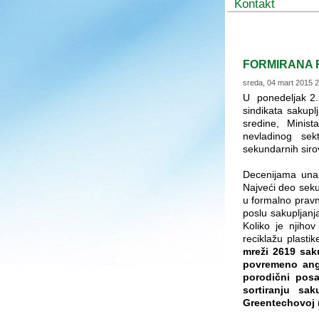
Kontakt
FORMIRANA 
sreda, 04 mart 2015 
U ponedeljak 2. 
sindikata sakupl
sredine, Minista
nevladinog sek
sekundarnih siro
Decenijama unaz
Najveći deo sekun
u formalno prav
poslu sakupljanja
Koliko je njiho
reciklažu plast
mreži 2619 sak
povremeno anga
porodični posa
sortiranju sa
Greentechovoj 