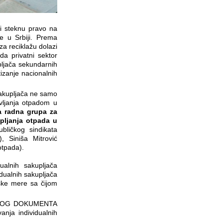
 i steknu pravo na
je u Srbiji. Prema
a reciklažu dolazi
a privatni sektor
pljača sekundarnih
tizanje nacionalnih
sakupljača ne samo
avljanja otpadom u
a radna grupa za
upljanja otpada u
bličkog sindikata
 Siniša Mitrović
otpada
).
ualnih sakupljača
vidualnih sakupljača
tske mere sa čijom
TEŠKOG DOKUMENTA
anja individualnih