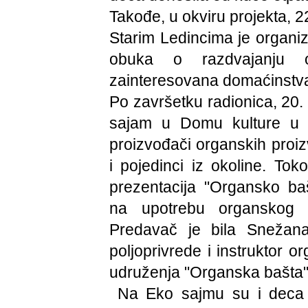
Takođe, u okviru projekta, 
Starim Ledincima je organiz
obuka o razdvajanju 
zainteresovana domaćinstv
Po završetku radionica, 20.
sajam u Domu kulture u L
proizvođači organskih proi
i pojedinci iz okoline. To
prezentacija "Organsko b
na upotrebu organskog đ
Predavač je bila Snežan
poljoprivrede i instruktor 
udruženja "Organska bašta"
Na Eko sajmu su i deca iz