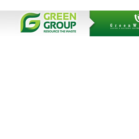
AdmirorGallery 3.0
Vasiljevski
Kekeljevic
, author/s
&