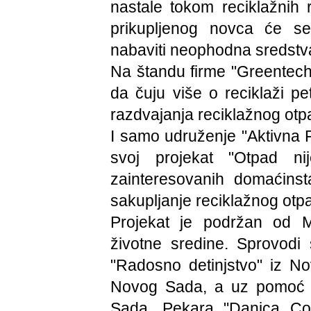
nastale tokom reciklažnih 
prikupljenog novca će s
nabaviti neophodna sredstva 
Na štandu firme "Greentech"
da čuju više o reciklaži pe
razdvajanja reciklažnog otpa
I samo udruženje "Aktivna F
svoj projekat "Otpad nij
zainteresovanih domaćins
sakupljanje reciklažnog otp
Projekat je podržan od Min
životne sredine. Sprovodi
"Radosno detinjstvo" iz N
Novog Sada, a uz pomoć 
Sada, Pekara "Danica Co