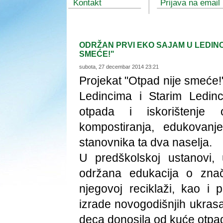
Kontakt
Prijava na email 
ODRŽAN PRVI EKO SAJAM U LEDINC
SMEĆE!"
subota, 27 decembar 2014 23:21
Projekat "Otpad nije smeće!"
Ledincima i Starim Ledinc
otpada i iskorištenje
kompostiranja, edukovan
stanovnika ta dva naselja.
U predškolskoj ustanovi,
održana edukacija o znač
njegovoj reciklaži, kao i 
izrade novogodišnjih ukrasa
deca donosila od kuće otpad