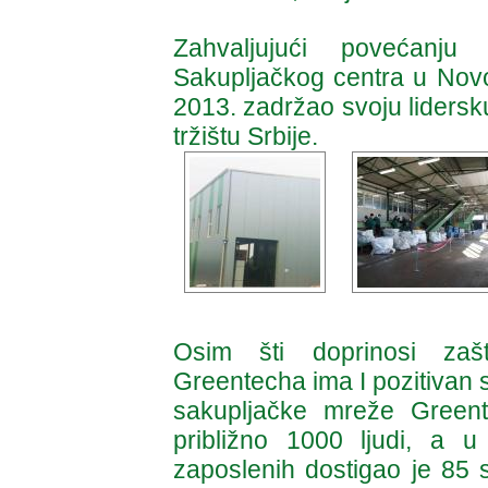
Zahvaljujući povećanju
Sakupljačkog centra u Novo
2013. zadržao svoju lidersk
tržištu Srbije.
Osim šti doprinosi zašt
Greentecha ima I pozitivan s
sakupljačke mreže Greent
približno 1000 ljudi, a 
zaposlenih dostigao je 85 s