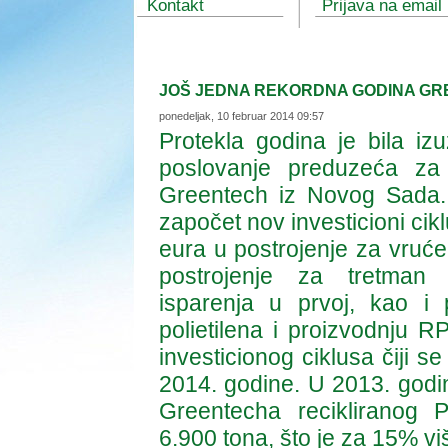
Kontakt
Prijava na email 
JOŠ JEDNA REKORDNA GODINA G
ponedeljak, 10 februar 2014 09:57
Protekla godina je bila iz
poslovanje preduzeća za 
Greentech iz Novog Sada.
započet nov investicioni cik
eura u postrojenje za vruće
postrojenje za tretman
isparenja u prvoj, kao i
polietilena i proizvodnju R
investicionog ciklusa čiji s
2014. godine. U 2013. godin
Greentecha recikliranog 
6.900 tona, što je za 15% vi