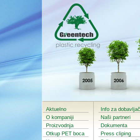
Aktuelno
Info za dobavlja
O kompaniji
Naši partneri
Proizvodnja
Dokumenta
Otkup PET boca
Press cliping