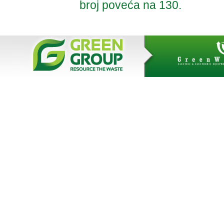
broj poveća na 130.
AdmirorGallery 3.0
Vasiljevski
Kekeljevic
, author/s
&