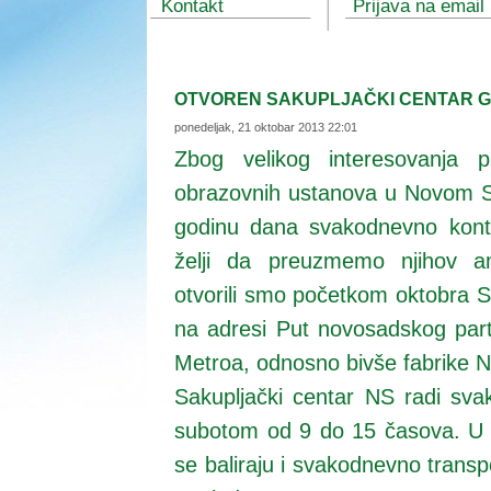
Kontakt
Prijava na email 
OTVOREN SAKUPLJAČKI CENTAR 
ponedeljak, 21 oktobar 2013 22:01
Zbog velikog interesovanja pr
obrazovnih ustanova u Novom Sa
godinu dana svakodnevno kont
želji da preuzmemo njihov a
otvorili smo početkom oktobra Sa
na adresi Put novosadskog part
Metroa, odnosno bivše fabrike 
Sakupljački centar NS radi sv
subotom od 9 do 15 časova. U
se baliraju i svakodnevno trans