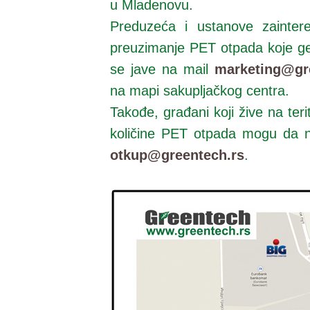
u Mladenovu.
Preduzeća i ustanove zainter
preuzimanje PET otpada koje g
se jave na mail
marketing@gr
na
mapi sakup
ljačkog centra.
Takođe, građani koji žive na ter
količine PET otpada mogu da na
otkup@greentech.rs
.